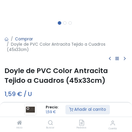
Comprar
Doyle de PVC Color Antracita Tejido a Cuadros
(45x33cm)
Doyle de PVC Color Antracita
Tejido a Cuadros (45x33cm)
1,59
€
/
U
Precio:
Añadir al carrito
Fuera de stock
1,59
€
Reciba una notificación cuando vuelva a estar disponible
Inicio
Buscar
Pedidos
Cuenta