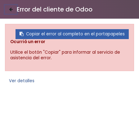
Error del cliente de Odoo
Copiar el error al completo en el portapapeles
Nombre y apellidos
Ocurrió un error
Utilice el botón "Copiar" para informar al servicio de
asistencia del error.
Correo electrónico
Teléfono con código de país
Ver detalles
Estados
Unidos
Documento de identificación
+1
Dirección
Estado / Provincia