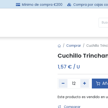
Mínimo de compra €200
Compra por cajas c
sotros
Comprar
Preguntas frecuentes
Contácta
Comprar
Cuchillo Tri
Cuchillo Trincha
1,57
€
/
U
Aña
Este producto es vendido en u
Comparar