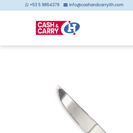
+53 5 9864379
info@cashandcarryith.com
Inicio
Sobre no