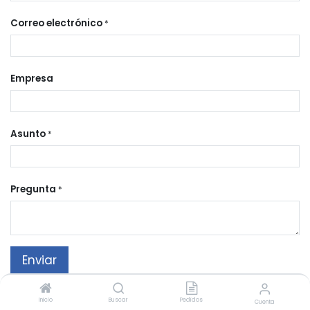
Unidos
+1
Correo electrónico
*
Empresa
Asunto
*
Pregunta
*
Enviar
Inicio
Buscar
Pedidos
Mi Compañía
Cuenta