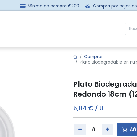
Mínimo de compra €200
Compra por cajas c
sotros
Comprar
Preguntas frecuentes
Contácta
Comprar
Plato Biodegradable en Pu
Plato Biodegrada
Redondo 18cm (1
5,84
€
/
U
Aña