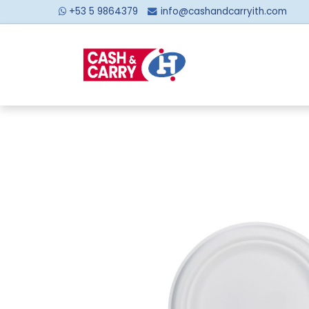
+53 5 9864379
info@cashandcarryith.com
Inicio
Sobre no