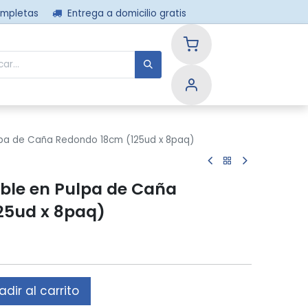
ompletas
Entrega a domicilio gratis
nos
lpa de Caña Redondo 18cm (125ud x 8paq)
ble en Pulpa de Caña
25ud x 8paq)
dir al carrito