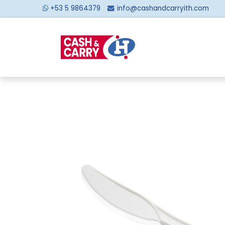
+53 5 9864379
info@cashandcarryith.com
Inicio
Sobre no