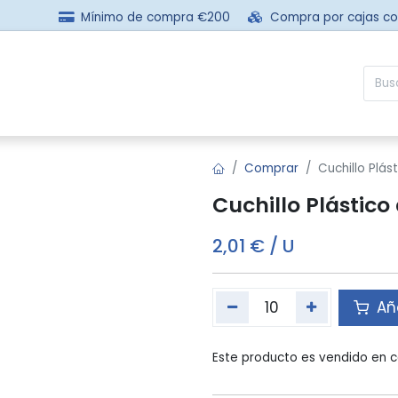
Mínimo de compra €200
Compra por cajas c
sotros
Comprar
Preguntas frecuentes
Contácta
Comprar
Cuchillo Plá
Cuchillo Plástic
2,01
€
/
U
Aña
Este producto es vendido en c