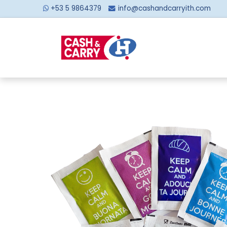
+53 5 9864379
info@cashandcarryith.com
Inicio
Sobre no