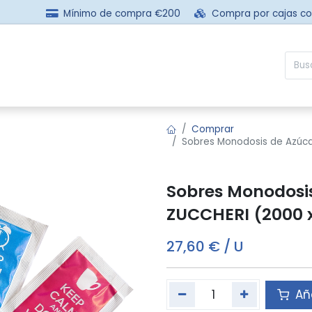
Mínimo de compra €200
Compra por cajas c
sotros
Comprar
Preguntas frecuentes
Contácta
Comprar
Sobres Monodosis de Azúc
Sobres Monodosi
ZUCCHERI (2000 
27,60
€
/
U
Aña