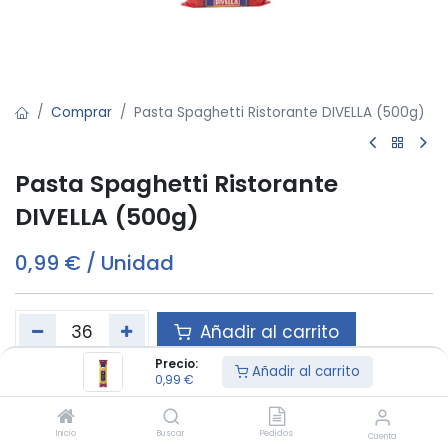
Comprar
Pasta Spaghetti Ristorante DIVELLA (500g)
Pasta Spaghetti Ristorante
DIVELLA (500g)
0,99
€
/
Unidad
Añadir al carrito
Precio:
Añadir al carrito
0,99
€
Este producto es vendido en cajas de 36
Inicio
Buscar
Pedidos
Cuenta