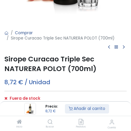
Comprar
Sirope Curacao Triple Sec NATURERA POLOT (700ml)
Sirope Curacao Triple Sec
NATURERA POLOT (700ml)
8,72
€
/
Unidad
Fuera de stock
Reciba una notificación cuando vuelva a estar disponible
Precio:
Añadir al carrito
8,72
€
Términos y condiciones:
Inicio
Buscar
Pedidos
Cuenta