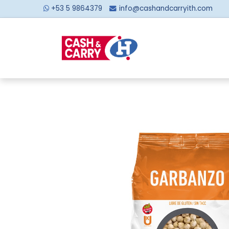
+53 5 9864379
info@cashandcarryith.com
Inicio
Sobre no