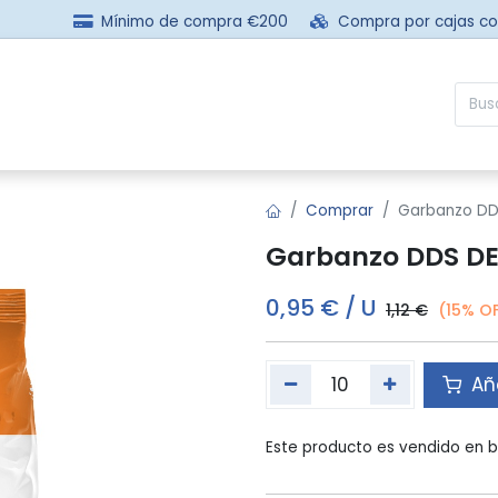
Mínimo de compra €200
Compra por cajas c
sotros
Comprar
Preguntas frecuentes
Contácta
Comprar
Garbanzo DD
Garbanzo DDS DE
0,95
€
/
U
1,12
€
(15% O
Aña
Este producto es vendido en b