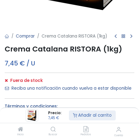
Comprar
Crema Catalana RISTORA (1kg)
Crema Catalana RISTORA (1kg)
7,45
€
/
U
Fuera de stock
Reciba una notificación cuando vuelva a estar disponible
Términos y condiciones:
Precio:
Añadir al carrito
7,45
€
Mínimo de
Entrega a
Calidad
Inicio
Buscar
Pedidos
compra €200
domicilio
garantizada
Cuenta