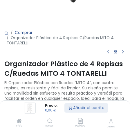
Comprar
Organizador Plástico de 4 Repisas C/Ruedas MITO 4
TONTARELLI
Organizador Plástico de 4 Repisas
C/Ruedas MITO 4 TONTARELLI
El Organizador Plástico con Ruedas “MITO 4”, con cuatro
repisas, es resistente y fácil de limpiar. Su diseño permite
una movilidad sin esfuerzo y resulta práctico y versátil para
facilitar el orden en cualquier espacio. Ideal para el hogar, la
oficina o el comercio, posibilitando almacenar y transportar
Precio:
Añadir al carrito
objetos de manera cómoda y eficiente
0,00
€
Not Available For Sale
Inicio
Buscar
Pedidos
Cuenta