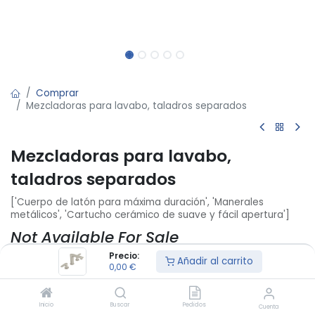
Comprar
Mezcladoras para lavabo, taladros separados
Mezcladoras para lavabo,
taladros separados
['Cuerpo de latón para máxima duración', 'Manerales
metálicos', 'Cartucho cerámico de suave y fácil apertura']
Not Available For Sale
Precio:
Añadir al carrito
0,00
€
[45177]Mezcladoras para lavabo, taladros separados
(Acabado Satinado)
Inicio
Buscar
Pedidos
Cuenta
[45188][FER01559] Mezcladoras para lavabo, taladros