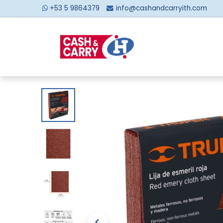
+53 5 9864379
info@cashandcarryith.com
Inicio
Sobre no