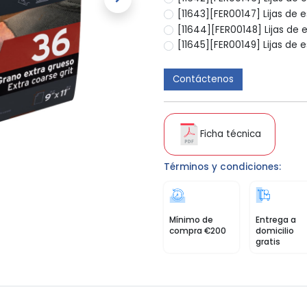
[11643][FER00147] Lijas de e
[11644][FER00148] Lijas de 
[11645][FER00149] Lijas de e
Contáctenos
Ficha técnica
Términos y condiciones:
Mínimo de
Entrega a
compra €200
domicilio
gratis