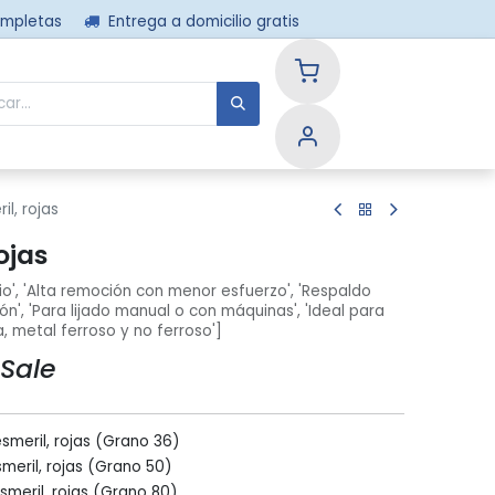
ompletas
Entrega a domicilio gratis
nos
il, rojas
ojas
io', 'Alta remoción con menor esfuerzo', 'Respaldo
ión', 'Para lijado manual o con máquinas', 'Ideal para
a, metal ferroso y no ferroso']
 Sale
esmeril, rojas (Grano 36)
smeril, rojas (Grano 50)
smeril, rojas (Grano 80)