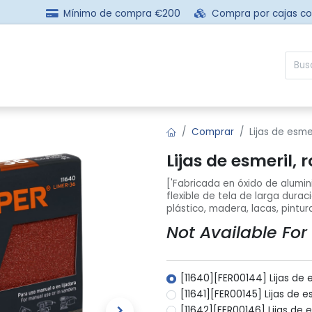
Mínimo de compra €200
Compra por cajas c
sotros
Comprar
Preguntas frecuentes
Contácta
Comprar
Lijas de esmer
Lijas de esmeril, r
['Fabricada en óxido de alumin
flexible de tela de larga durac
plástico, madera, lacas, pintur
Not Available For
[11640][FER00144] Lijas de 
[11641][FER00145] Lijas de e
[11642][FER00146] Lijas de e