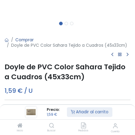
Comprar
Doyle de PVC Color Sahara Tejido a Cuadros (45x33cm)
Doyle de PVC Color Sahara Tejido
a Cuadros (45x33cm)
1,59
€
/
U
Precio:
Añadir al carrito
Añadir al carrito
1,59
€
Este producto es vendido en unidads de 12
Inicio
Buscar
Pedidos
Cuenta