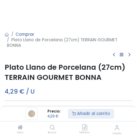
Comprar
Plato Llano de Porcelana (27cm) TERRAIN GOURMET
BONNA
Plato Llano de Porcelana (27cm)
TERRAIN GOURMET BONNA
4,29
€
/
U
Añadir al carrito
Precio:
Añadir al carrito
4,29
€
Este producto es vendido en cajas de 12
Inicio
Buscar
Pedidos
Cuenta