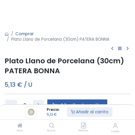
Comprar
Plato Llano de Porcelana (30cm) PATERA BONNA
Plato Llano de Porcelana (30cm)
PATERA BONNA
5,13
€
/
U
Añadir al carrito
Precio:
Añadir al carrito
5,13
€
Este producto es vendido en cajas de 6
Inicio
Buscar
Pedidos
Cuenta