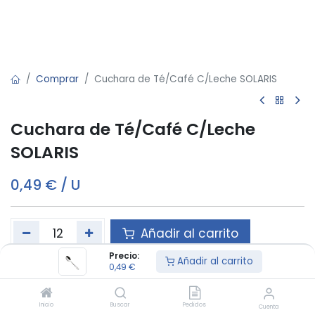
Comprar
Cuchara de Té/Café C/Leche SOLARIS
Cuchara de Té/Café C/Leche
SOLARIS
0,49
€
/
U
Añadir al carrito
Precio:
Añadir al carrito
0,49
€
Este producto es vendido en unidads de 12
Inicio
Buscar
Pedidos
Cuenta
Material
:
ACERO INOXIDABLE 18/0