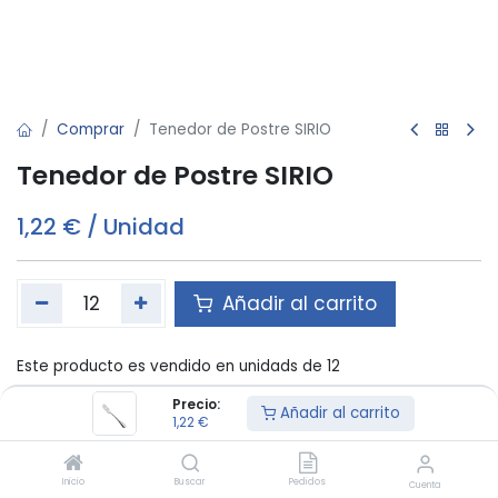
Comprar
Tenedor de Postre SIRIO
Tenedor de Postre SIRIO
1,22
€
/
Unidad
Añadir al carrito
Este producto es vendido en unidads de 12
Precio:
Añadir al carrito
1,22
€
Material
:
ACERO INOXIDABLE 18/10
Inicio
Buscar
Pedidos
Términos y condiciones:
Cuenta