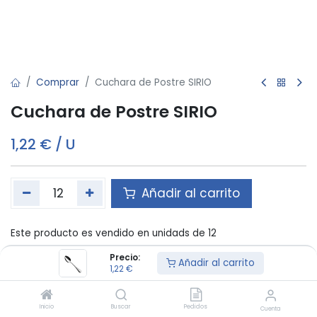
Comprar
Cuchara de Postre SIRIO
Cuchara de Postre SIRIO
1,22
€
/
U
Añadir al carrito
Este producto es vendido en unidads de 12
Precio:
Añadir al carrito
1,22
€
Material
:
ACERO INOXIDABLE 18/10
Inicio
Buscar
Pedidos
Términos y condiciones:
Cuenta