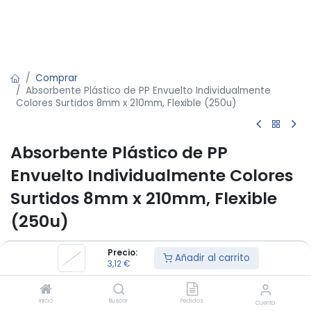
Comprar
Absorbente Plástico de PP Envuelto Individualmente
Colores Surtidos 8mm x 210mm, Flexible (250u)
Absorbente Plástico de PP
Envuelto Individualmente Colores
Surtidos 8mm x 210mm, Flexible
(250u)
3,12
€
/
U
Precio:
Añadir al carrito
3,12
€
Añadir al carrito
Inicio
Buscar
Pedidos
Cuenta