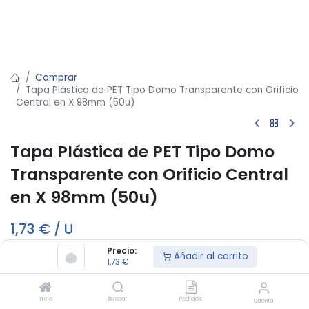
Comprar
Tapa Plástica de PET Tipo Domo Transparente con Orificio
Central en X 98mm (50u)
Tapa Plástica de PET Tipo Domo
Transparente con Orificio Central
en X 98mm (50u)
1,73
€
/
U
Precio:
Añadir al carrito
1,73
€
Fuera de stock
Reciba una notificación cuando vuelva a estar disponible
Inicio
Buscar
Pedidos
Cuenta