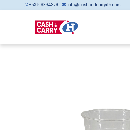
+53 5 9864379
info@cashandcarryith.com
Inicio
Sobre no