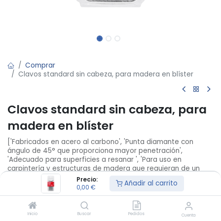
Comprar
Clavos standard sin cabeza, para madera en blíster
Clavos standard sin cabeza, para
madera en blíster
['Fabricados en acero al carbono', 'Punta diamante con
ángulo de 45° que proporciona mayor penetración',
'Adecuado para superficies a resanar ', 'Para uso en
carpintería y estructuras de madera que requieran de un
acabado fino o discreto']
Precio:
Añadir al carrito
0,00
€
Not Available For Sale
Inicio
Buscar
Pedidos
Cuenta