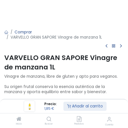
Comprar
VARVELLO GRAN SAPORE Vinagre de manzana 1L
VARVELLO GRAN SAPORE Vinagre
de manzana 1L
Vinagre de manzana, libre de gluten y apto para veganos.
Su origen frutal conserva la esencia auténtica de la
manzana y aporta equilibrio entre sabor y bienestar.
Gracias a su carácter limpio y nutritivo que no enmascara
Precio:
Añadir al carrito
sabores, realza ensaladas y marinados, además de ser muy
1,85
€
útil para conservas caseras y bebidas saludables.
1,85
€
/
U
Inicio
Buscar
Pedidos
Cuenta