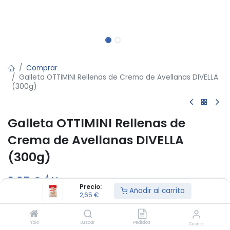
Comprar
Galleta OTTIMINI Rellenas de Crema de Avellanas DIVELLA
(300g)
Galleta OTTIMINI Rellenas de
Crema de Avellanas DIVELLA
(300g)
2,65
€
/
U
Precio:
Añadir al carrito
2,65
€
Fuera de stock
Reciba una notificación cuando vuelva a estar disponible
Inicio
Buscar
Pedidos
Cuenta