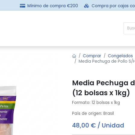
Mínimo de compra €200
Compra por cajas c
sotros
Comprar
Preguntas frecuentes
Contácta
Comprar
Congelados
Media Pechuga de Pollo S/Hu
Media Pechuga de
(12 bolsas x 1kg)
Formato: 12 bolsas x 1kg
País de origen: Brasil
48,00
€
/
Unidad