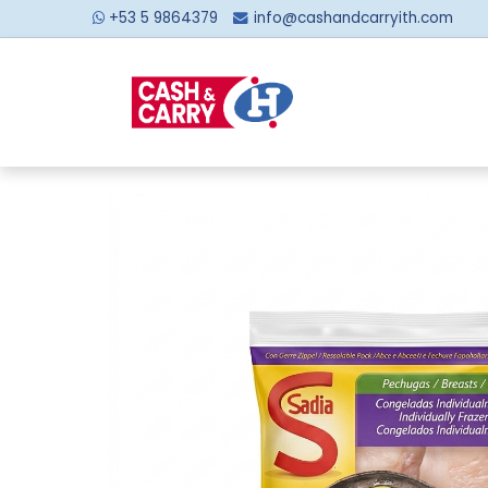
+53 5 9864379
info@cashandcarryith.com
Inicio
Sobre no