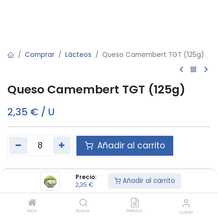
Comprar
Lácteos
Queso Camembert TGT (125g)
Queso Camembert TGT (125g)
2,35
€
/
U
Añadir al carrito
Este producto es vendido en cajas de 8
Precio:
Añadir al carrito
2,35
€
Términos y condiciones:
Inicio
Buscar
Pedidos
Cuenta