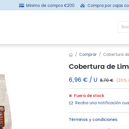
Mínimo de compra €200
Compra por cajas c
sotros
Comprar
Preguntas frecuentes
Contácta
Comprar
Cobertura de
Cobertura de Li
6,96
€
/
U
8,70
€
(20% 
Fuera de stock
Reciba una notificación cua
Términos y condiciones: