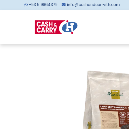
+53 5 9864379
info@cashandcarryith.com
Inicio
Sobre no