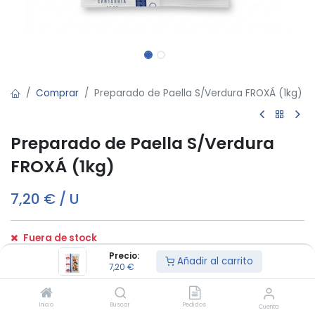
Comprar
Preparado de Paella S/Verdura FROXÁ (1kg)
Preparado de Paella S/Verdura
FROXÁ (1kg)
7,20
€
/
U
Fuera de stock
Reciba una notificación cuando vuelva a estar disponible
Precio:
Añadir al carrito
7,20
€
Términos y condiciones:
Inicio
Buscar
Pedidos
Cuenta