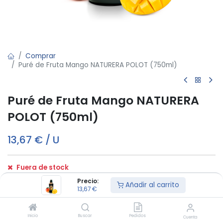
Comprar
Puré de Fruta Mango NATURERA POLOT (750ml)
Puré de Fruta Mango NATURERA
POLOT (750ml)
13,67
€
/
U
Fuera de stock
Reciba una notificación cuando vuelva a estar disponible
Precio:
Añadir al carrito
13,67
€
Términos y condiciones:
Inicio
Buscar
Pedidos
Cuenta