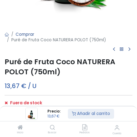
Comprar
Puré de Fruta Coco NATURERA POLOT (750ml)
Puré de Fruta Coco NATURERA
POLOT (750ml)
13,67
€
/
U
Fuera de stock
Reciba una notificación cuando vuelva a estar disponible
Precio:
Añadir al carrito
13,67
€
Términos y condiciones:
Inicio
Buscar
Pedidos
Cuenta