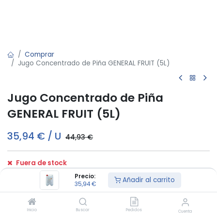
Comprar
Jugo Concentrado de Piña GENERAL FRUIT (5L)
Jugo Concentrado de Piña
GENERAL FRUIT (5L)
35,94
€
/
U
44,93
€
Fuera de stock
Reciba una notificación cuando vuelva a estar disponible
Precio:
Añadir al carrito
35,94
€
Términos y condiciones:
Inicio
Buscar
Pedidos
Cuenta