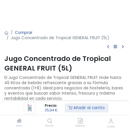
Comprar
Jugo Concentrado de Tropical GENERAL FRUIT (5L)
Jugo Concentrado de Tropical
GENERAL FRUIT (5L)
El Jugo Concentrado de Tropical GENERAL FRUIT rinde hasta
45 litros de bebida refrescante gracias a su fórmula
concentrada (1+8). Ideal para negocios de hostelería, bares
y eventos que buscan sabor intenso, frescura y máxima
rentabilidad en cada servicio.
Precio:
Añadir al carrito
35,94
€
/
U
44,93
€
35,94
€
Fuera de stock
Inicio
Buscar
Pedidos
Cuenta