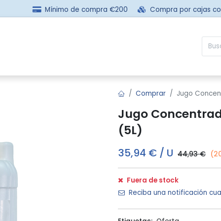
Mínimo de compra €200
Compra por cajas c
sotros
Comprar
Preguntas frecuentes
Contácta
Comprar
Jugo Concen
Jugo Concentrad
(5L)
35,94
€
/
U
44,93
€
(2
Fuera de stock
Reciba una notificación cua