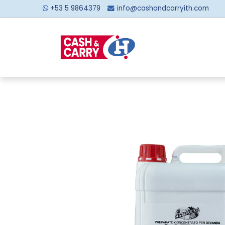
+53 5 9864379
info@cashandcarryith.com
Inicio
Sobre no