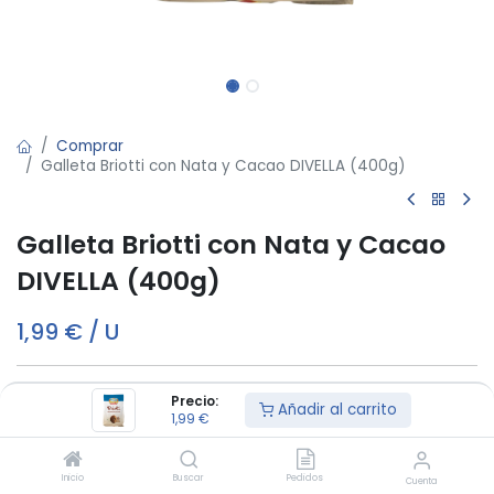
Comprar
Galleta Briotti con Nata y Cacao DIVELLA (400g)
Galleta Briotti con Nata y Cacao
DIVELLA (400g)
1,99
€
/
U
Fuera de stock
Precio:
Añadir al carrito
Reciba una notificación cuando vuelva a estar disponible
1,99
€
Inicio
Buscar
Pedidos
Términos y condiciones:
Cuenta