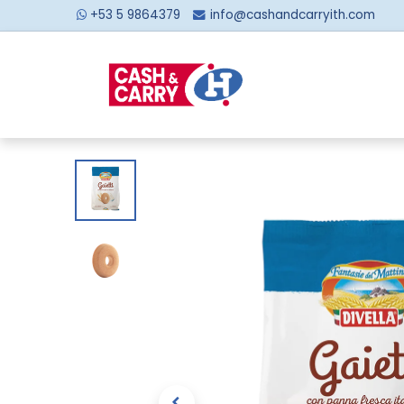
+53 5 9864379
info@cashandcarryith.com
Inicio
Sobre no