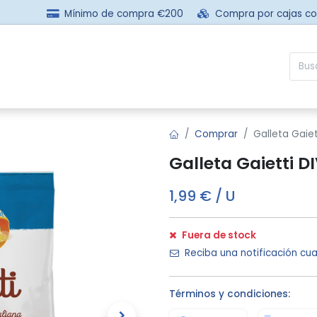
Mínimo de compra €200
Compra por cajas c
sotros
Comprar
Preguntas frecuentes
Contácta
Comprar
Galleta Gaie
Galleta Gaietti D
1,99
€
/
U
Fuera de stock
Reciba una notificación cua
Términos y condiciones: