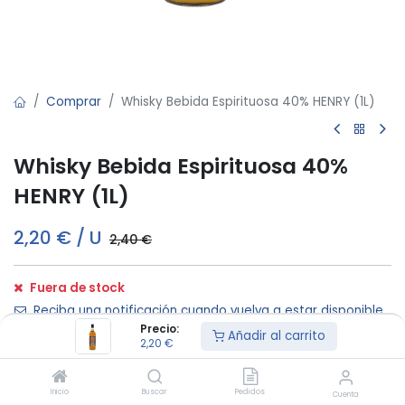
Comprar
Whisky Bebida Espirituosa 40% HENRY (1L)
Whisky Bebida Espirituosa 40%
HENRY (1L)
2,20
€
/
U
2,40
€
Fuera de stock
Reciba una notificación cuando vuelva a estar disponible
Precio:
Añadir al carrito
2,20
€
Etiquetas:
Oferta
Términos y condiciones:
Inicio
Buscar
Pedidos
Cuenta