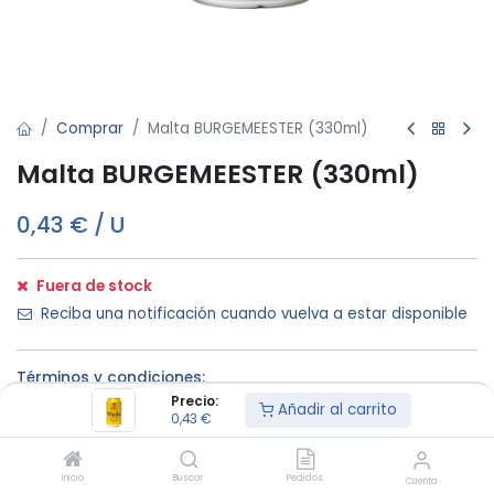
Comprar
Malta BURGEMEESTER (330ml)
Malta BURGEMEESTER (330ml)
0,43
€
/
U
Fuera de stock
Reciba una notificación cuando vuelva a estar disponible
Términos y condiciones:
Precio:
Añadir al carrito
0,43
€
Mínimo de
Entrega a
Calidad
Inicio
Buscar
Pedidos
compra €200
domicilio
garantizada
Cuenta