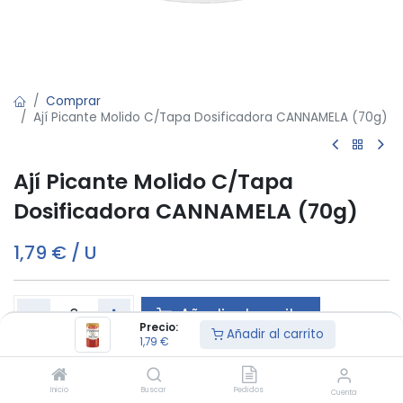
Comprar
Ají Picante Molido C/Tapa Dosificadora CANNAMELA (70g)
Ají Picante Molido C/Tapa
Dosificadora CANNAMELA (70g)
1,79
€
/
U
Añadir al carrito
Precio:
Añadir al carrito
1,79
€
Este producto es vendido en cajas de 6
Inicio
Buscar
Pedidos
Cuenta