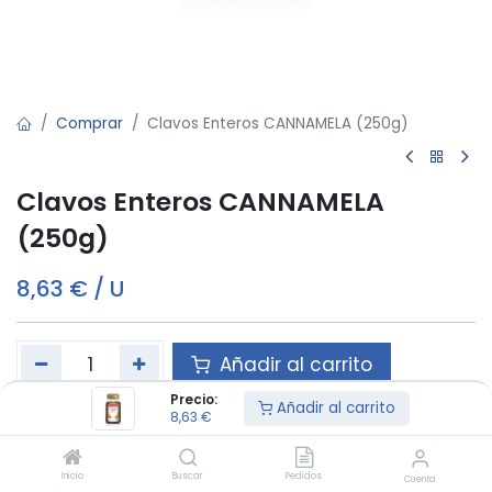
Comprar
Clavos Enteros CANNAMELA (250g)
Clavos Enteros CANNAMELA
(250g)
8,63
€
/
U
Añadir al carrito
Precio:
Añadir al carrito
8,63
€
Este producto es vendido en ud.
Inicio
Buscar
Pedidos
Cuenta