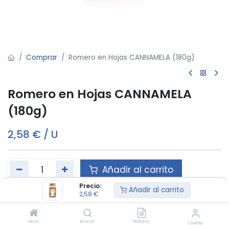
Comprar
Romero en Hojas CANNAMELA (180g)
Romero en Hojas CANNAMELA
(180g)
2,58
€
/
U
Añadir al carrito
Precio:
Añadir al carrito
2,58
€
Este producto es vendido en ud.
Inicio
Buscar
Pedidos
Cuenta