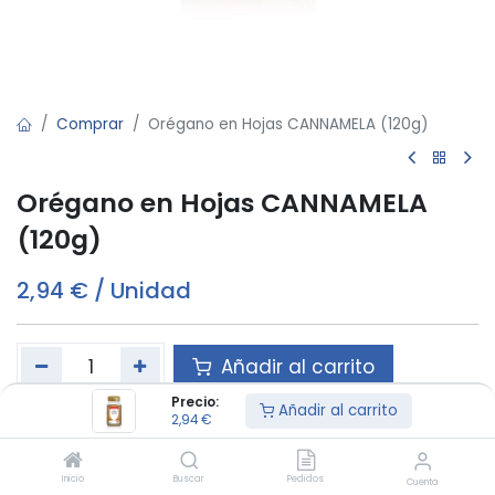
Comprar
Orégano en Hojas CANNAMELA (120g)
Orégano en Hojas CANNAMELA
(120g)
2,94
€
/
Unidad
Añadir al carrito
Precio:
Añadir al carrito
2,94
€
Este producto es vendido en ud.
Inicio
Buscar
Pedidos
Cuenta