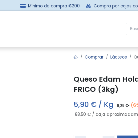
Mínimo de compra €200
Compra por cajas c
sotros
Comprar
Preguntas frecuentes
Contácta
Comprar
Lácteos
Q
Queso Edam Hola
FRICO (3kg)
5,90
€ / Kg
(6
6,25
€
88,50
€ / caja aproximadam