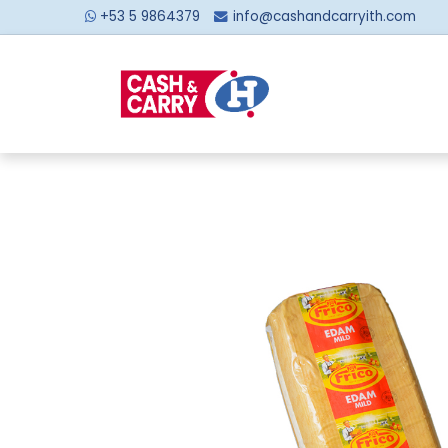
+53 5 9864379
info@cashandcarryith.com
Inicio
Sobre no