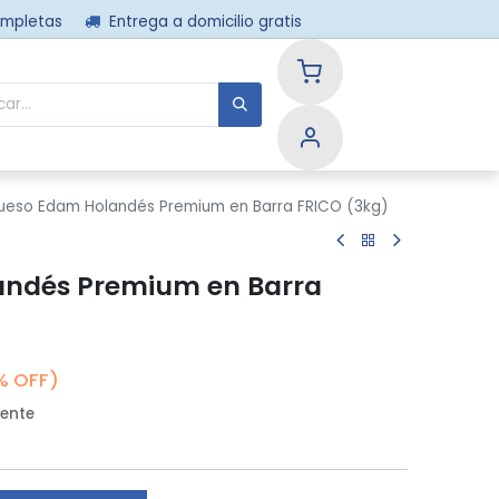
ompletas
Entrega a domicilio gratis
nos
ueso Edam Holandés Premium en Barra FRICO (3kg)
ndés Premium en Barra
% OFF)
ente