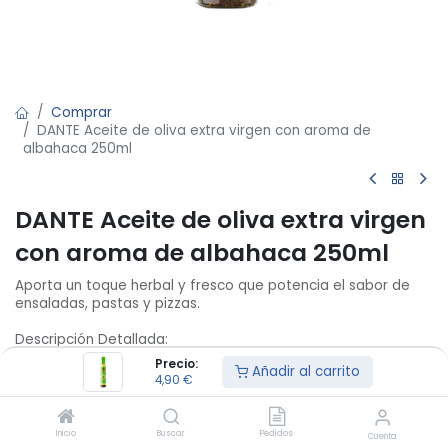
Comprar
DANTE Aceite de oliva extra virgen con aroma de
albahaca 250ml
DANTE Aceite de oliva extra virgen
con aroma de albahaca 250ml
Aporta un toque herbal y fresco que potencia el sabor de
ensaladas, pastas y pizzas.
Descripción Detallada:
Precio:
Añadir al carrito
• <b>Ingredientes</b>: Aceite de oliva extra virgen (98%),
4,90
€
albahaca deshidratada (1%) y aroma natural de la albahaca
(1%).
• Volumen Neto: 250ml
Inicio
Buscar
Pedidos
Cuenta
• Información Nutricional: Por cada 100ml: 3389kJ/824kcal