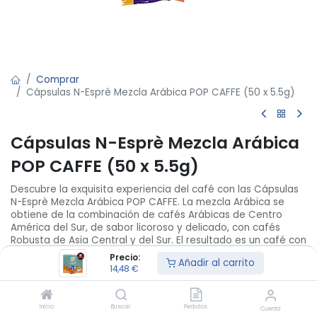
Comprar
Cápsulas N-Esprè Mezcla Arábica POP CAFFE (50 x 5.5g)
Cápsulas N-Esprè Mezcla Arábica
POP CAFFE (50 x 5.5g)
Descubre la exquisita experiencia del café con las Cápsulas
N-Esprè Mezcla Arábica POP CAFFE. La mezcla Arábica se
obtiene de la combinación de cafés Arábicas de Centro
América del Sur, de sabor licoroso y delicado, con cafés
Robusta de Asia Central y del Sur. El resultado es un café con
un sabor delicado, parecido al licor, y un sabor fuerte y
Precio:
Añadir al carrito
especiado.
14,48
€
Cápsulas compatibles con máquinas Nespresso,
empaquetado en cajas de 50 cápsulas. Para preservar el
Inicio
Buscar
Pedidos
Cuenta
aroma del café, el envase se encuentra en atmósfera