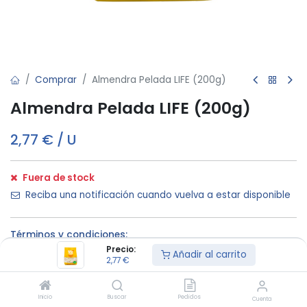
Comprar
Almendra Pelada LIFE (200g)
Almendra Pelada LIFE (200g)
2,77
€
/
U
Fuera de stock
Reciba una notificación cuando vuelva a estar disponible
Términos y condiciones:
Precio:
Añadir al carrito
2,77
€
Mínimo de
Entrega a
Calidad
Inicio
Buscar
Pedidos
compra €200
domicilio
garantizada
Cuenta