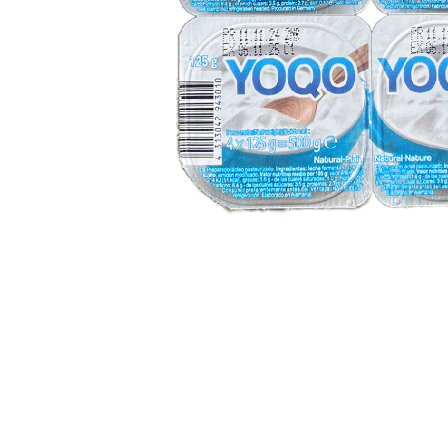
Bienvenidos a nuestra plataforma de eCommerce B2B
éxito de su negocio. Con el compromiso de facilitar 
pedidos en línea de manera eficiente y segura.
​Para facilitar la experiencia del usuario, además 
nuestro almacén en Berroa, garantizando así una exp
para ser su socio de confianza en el abastecimiento
Nuestra
Atención al cliente
+53 5 9864379
Mapa
Ventas
+53 5 0966719
Horario 
Show room
Lunes a V
+53 7 7959075
8:30 am 
+53 7 7959017