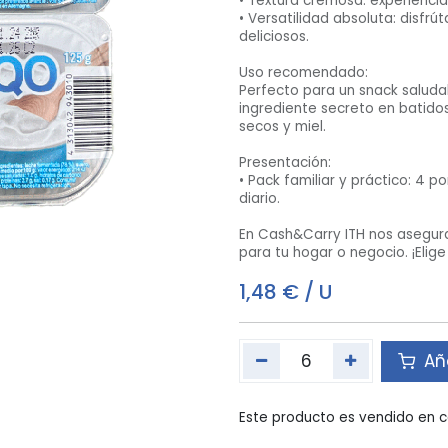
• Textura cremosa: experienc
• Versatilidad absoluta: disfr
deliciosos.
Uso recomendado:
Perfecto para un snack saluda
ingrediente secreto en batido
secos y miel.
. Nos especializamos en ofrecer una amplia gama de productos d
Presentación:
el acceso a productos de calidad y a precios competitivos, nuest
• Pack familiar y práctico: 4 p
diario.
de la compra directamente en almacén se permite realizar y pagar
En Cash&Carry ITH nos asegur
eriencia de compra conveniente y confiable. Enfocados en el cr
para tu hogar o negocio. ¡Elige 
 de productos que impulsan su negocio hacia adelante.
1,48
€
/
U
 Ubicación
Categorías
Enlaces de inte
Alimentos
Sobre nosotr
Aña
Bebidas
Preguntas fr
de Atención
Términos de s
iernes
Este producto es vendido en c
Contáctanos
- 04:00 pm