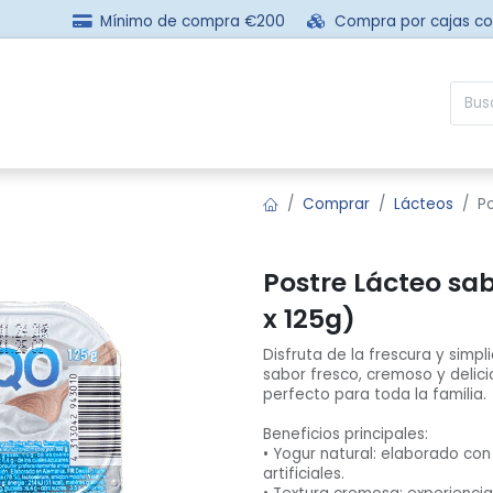
Mínimo de compra €200
Compra por cajas c
sotros
Comprar
Preguntas frecuentes
Contácta
Comprar
Lácteos
P
Postre Lácteo sa
x 125g)
Disfruta de la frescura y simp
sabor fresco, cremoso y delicio
perfecto para toda la familia.
Beneficios principales:
• Yogur natural: elaborado con
artificiales.