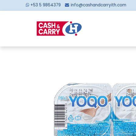
+53 5 9864379
info@cashandcarryith.com
Inicio
Sobre no