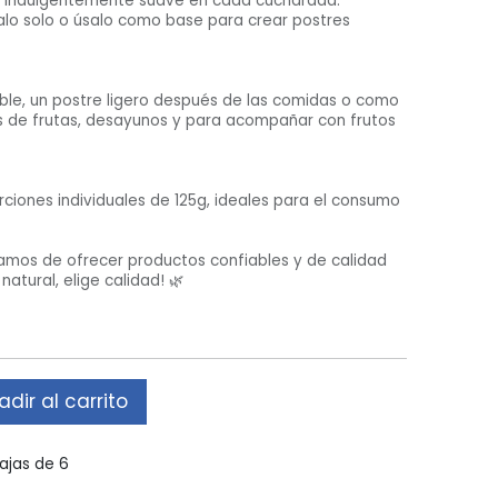
ia indulgentemente suave en cada cucharada.
útalo solo o úsalo como base para crear postres
ble, un postre ligero después de las comidas o como
s de frutas, desayunos y para acompañar con frutos
e alimentación, insumos y otros esenciales para el
ra plataforma digital permite a las empresas realizar
orciones individuales de 125g, ideales para el consumo
 un pedido de forma online para pasar a recogerlo en
amos de ofrecer productos confiables y de calidad
ecimiento y el apoyo al comercio local, estamos aquí
natural, elige calidad! 🌿
rés
Suscríbete a nuestro boletín de
noticias!
os
dir al carrito
ecuentes
ervicio
Redes Sociales
ajas de 6