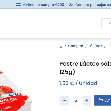
Mínimo de compra €200
Compra por cajas c
sotros
Comprar
Preguntas frecuentes
Contácta
Comprar
Lácteos
P
Postre Lácteo sa
125g)
1,56
€
/
Unidad
Aña