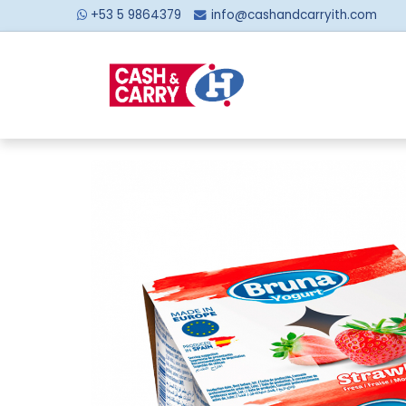
+53 5 9864379
info@cashandcarryith.com
Inicio
Sobre no