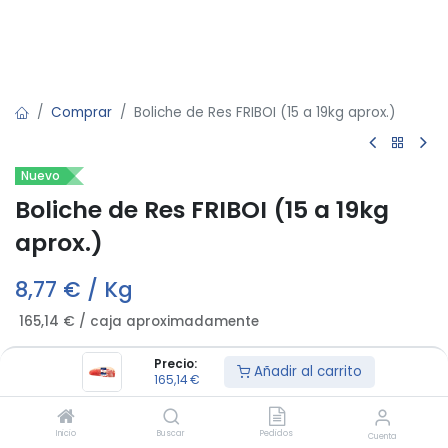
Comprar
Boliche de Res FRIBOI (15 a 19kg aprox.)
Nuevo
Boliche de Res FRIBOI (15 a 19kg
aprox.)
8,77
€ / Kg
165,14
€ / caja aproximadamente
Precio:
Añadir al carrito
165,14
€
Fuera de stock
Reciba una notificación cuando vuelva a estar disponible
Inicio
Buscar
Pedidos
Cuenta